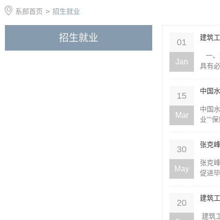
系部首页
>
招生就业
招生就业
建筑工
01
一、
Jan
具有必
中国水
15
中国
Mar
业”“
张克
30
张克
May
促进毕
建筑
20
建筑